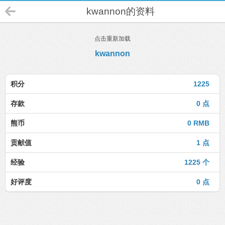
kwannon的资料
点击重新加载
kwannon
积分
1225
存款
0 点
熊币
0 RMB
贡献值
1 点
经验
1225 个
好评度
0 点