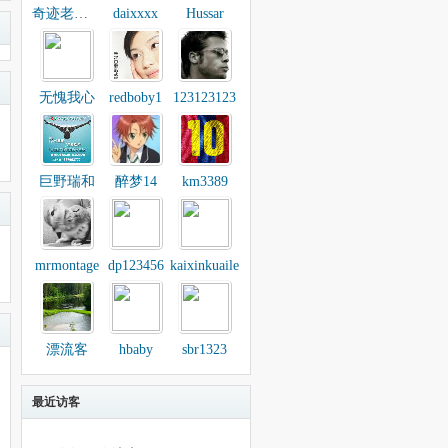
奇迹老小子
daixxxx
Hussar
无愧我心
redboby1
123123123
巨野瑞和
醉梦14
km3389
mrmontage
dp123456
kaixinkuaile
漂流客
hbaby
sbr1323
最近访客