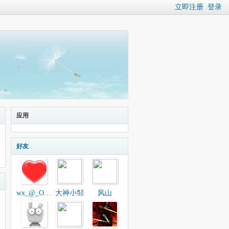
立即注册
登录
应用
好友
wx_@_O2S5u
大神小邹
风山