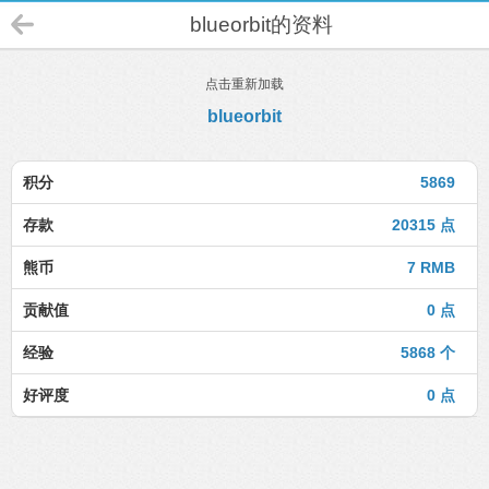
blueorbit的资料
点击重新加载
blueorbit
积分
5869
存款
20315 点
熊币
7 RMB
贡献值
0 点
经验
5868 个
好评度
0 点