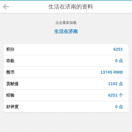
生活在济南的资料
点击重新加载
生活在济南
积分
6251
存款
0 点
熊币
13745 RMB
贡献值
1102 点
经验
6251 个
好评度
0 点