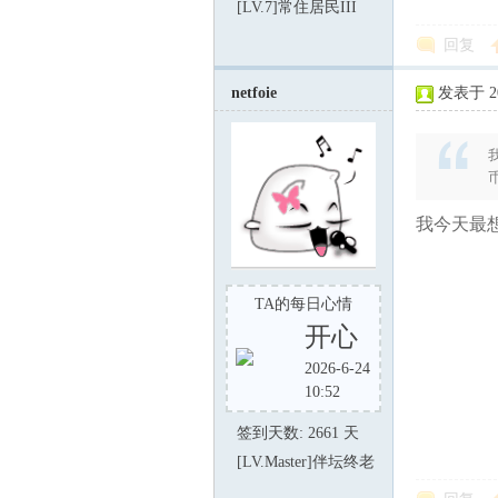
[LV.7]常住居民III
回复
netfoie
发表于 202
我今天最想
TA的每日心情
开心
2026-6-24
10:52
签到天数: 2661 天
[LV.Master]伴坛终老