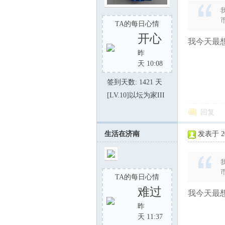
TA的每日心情
东
开心
我今天最想
昨
天 10:08
签到天数: 1421 天
[LV.10]以坛为家III
回复
00
生活在济南
发表于 202
TA的每日心情
难过
我今天最想
昨
天 11:37