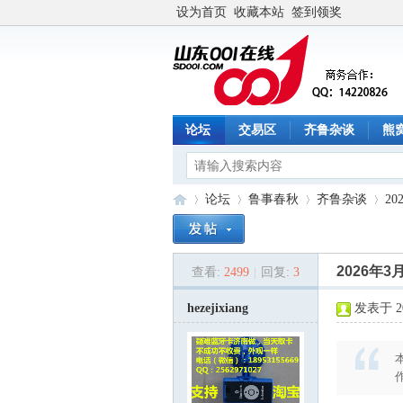
设为首页
收藏本站
签到领奖
论坛
交易区
齐鲁杂谈
熊
论坛
鲁事春秋
齐鲁杂谈
2
2026年
查看:
2499
|
回复:
3
山
»
›
›
›
hezejixiang
发表于 202
作