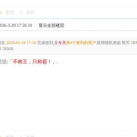
支持
反对
6-3-29 17:26:10
|
显示全部楼层
我在
2026-03-29 17:26
完成签到,是
今天
第4个签到的用户
,获得随机奖励
熊币
5
R
币
7
RMB
说:「
不称王，只称霸！
」.