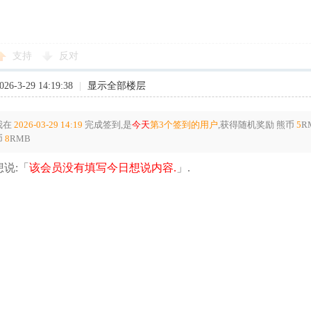
支持
反对
6-3-29 14:19:38
|
显示全部楼层
我在
2026-03-29 14:19
完成签到,是
今天
第3个签到的用户
,获得随机奖励
熊币
5
R
币
8
RMB
说:「
该会员没有填写今日想说内容.
」.