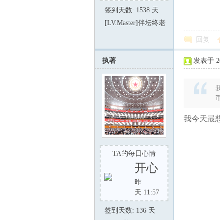
1
签到天数: 1538 天
[LV.Master]伴坛终老
回复
执著
发表于 202
在
我今天最想
TA的每日心情
开心
昨
天 11:57
线
签到天数: 136 天