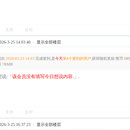
支持
反对
6-3-25 14:03:40
|
显示全部楼层
我在
2026-03-25 14:03
完成签到,是
今天
第4个签到的用户
,获得随机奖励
熊币
8
R
币
7
RMB
说:「
该会员没有填写今日想说内容.
」.
支持
反对
6-3-25 16:37:23
|
显示全部楼层