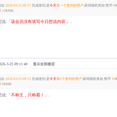
我在
2026-03-25 08:57
完成签到,是
今天
第一个签到的用户
,获得随机奖励
熊币
6
币
10
RMB.
说:「
该会员没有填写今日想说内容.
」.
6-3-25 09:11:40
|
显示全部楼层
我在
2026-03-25 09:11
完成签到,是
今天
第2个签到的用户
,获得随机奖励
熊币
10
币
9
RMB
说:「
不称王，只称霸！
」.