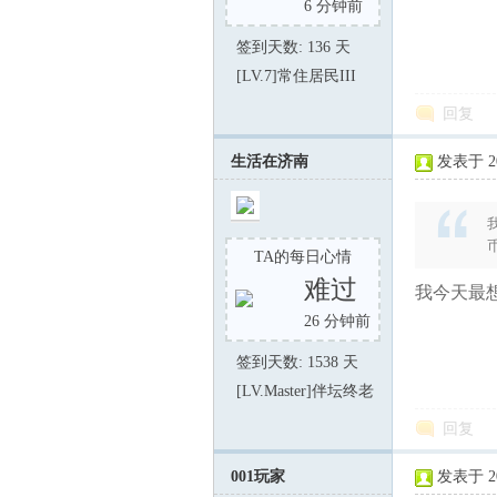
6 分钟前
签到天数: 136 天
[LV.7]常住居民III
回复
生活在济南
发表于 202
TA的每日心情
难过
我今天最想
26 分钟前
签到天数: 1538 天
[LV.Master]伴坛终老
回复
001玩家
发表于 202