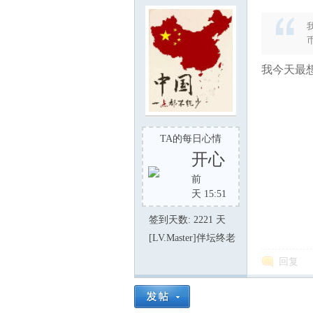
我今天最想
TA的每日心情
开心
前
天 15:51
签到天数: 2221 天
[LV.Master]伴坛终老
回复