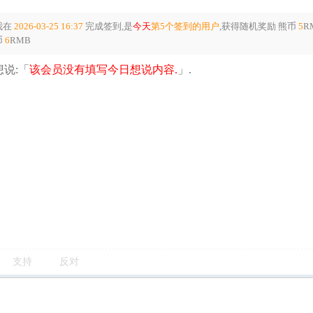
我在
2026-03-25 16:37
完成签到,是
今天
第5个签到的用户
,获得随机奖励
熊币
5
R
币
6
RMB
说:「
该会员没有填写今日想说内容.
」.
支持
反对