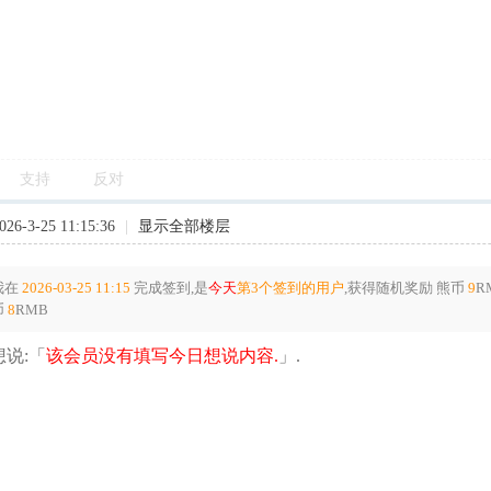
支持
反对
6-3-25 11:15:36
|
显示全部楼层
我在
2026-03-25 11:15
完成签到,是
今天
第3个签到的用户
,获得随机奖励
熊币
9
R
币
8
RMB
说:「
该会员没有填写今日想说内容.
」.