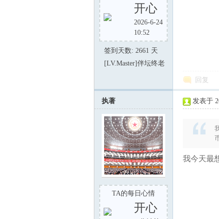
1
开心
2026-6-24
10:52
签到天数: 2661 天
[LV.Master]伴坛终老
回复
执著
发表于 202
在
我今天最想
TA的每日心情
线
开心