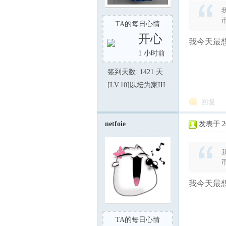
TA的每日心情
东
开心
我今天最想
1 小时前
签到天数: 1421 天
[LV.10]以坛为家III
回复
netfoie
发表于 202
00
我今天最想
TA的每日心情