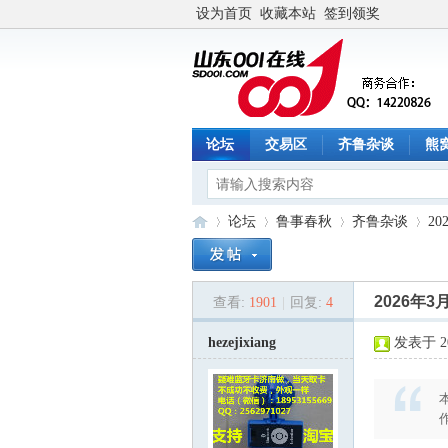
设为首页
收藏本站
签到领奖
论坛
交易区
齐鲁杂谈
熊
论坛
鲁事春秋
齐鲁杂谈
2
2026年
查看:
1901
|
回复:
4
山
»
›
›
›
hezejixiang
发表于 202
作